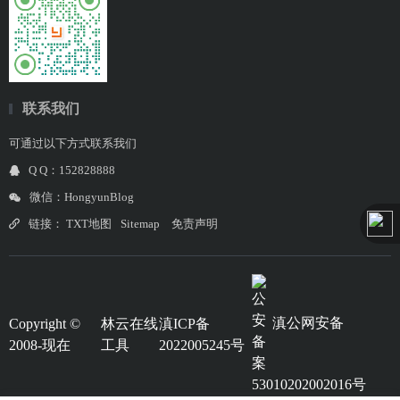
联系我们
可通过以下方式联系我们
Q Q：152828888
微信：HongyunBlog
链接：
TXT地图
Sitemap
免责声明
滇公网安备
Copyright ©
林云在线
滇ICP备
2008-现在
工具
2022005245号
53010202002016号