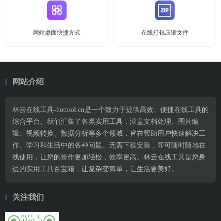
网站桌面快捷方式
在线打包压缩文件
网站介绍
林云在线工具-hottool.cn是一个致力于提供高效、便捷在线工具的
综合平台。我们汇集了各类实用工具，涵盖文档处理、图片编
辑、视频转换、数据分析等多个领域，旨在帮助用户快速解决工
作、学习和生活中的各种问题。无需下载安装，即可随时随地在
线使用，让您的操作更加轻松，效率更高。林云在线工具是您身
边的实用工具百宝箱，让复杂变简单，让生活更美好。
关注我们