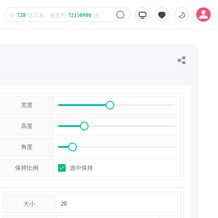
共
728
款工具，被使用
72150900
次
宽度
高度
角度
保持比例
选中保持
大小