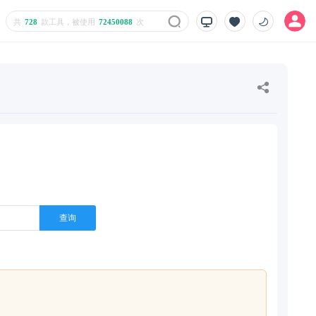
共
728
款工具，被使用
72450088
次
查询