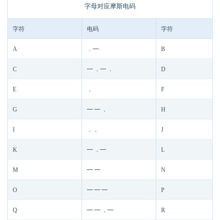
字母对应摩斯电码
字符
电码
字符
A
．━
B
C
━ ．━ ．
D
E
．
F
G
━ ━ ．
H
I
．．
J
K
━ ．━
L
M
━ ━
N
O
━ ━ ━
P
Q
━ ━ ．━
R