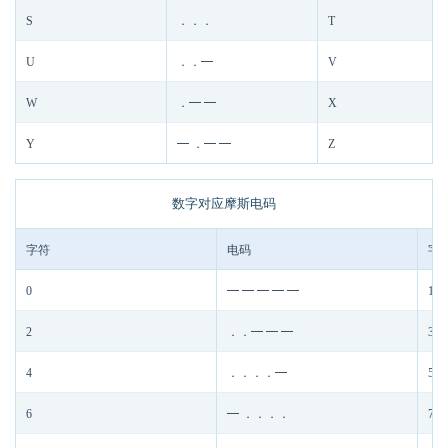
S
．．．
T
U
．．━
V
W
．━ ━
X
Y
━ ．━ ━
Z
数字对应摩斯电码
字符
电码
字
0
━ ━ ━ ━ ━
1
2
．．━ ━ ━
3
4
．．．．━
5
6
━ ．．．．
7