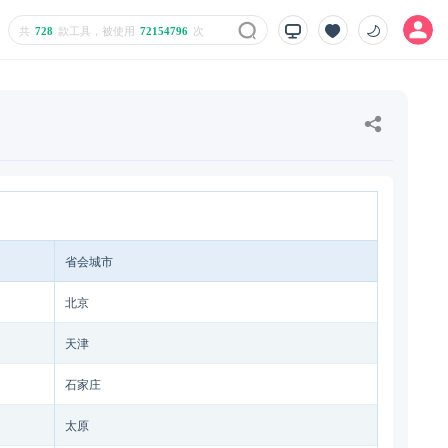
共
728
款工具，被使用
72154796
次
省会城市
北京
天津
石家庄
太原