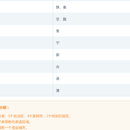
陕、秦
甘、陇
青
宁
新
台
港
澳
介绍：
政省、5个自治区、4个直辖市、2个特别行政区。
字来简称代表该区域。
都有一个省会城市。