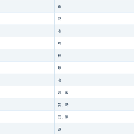
豫
鄂
湘
粤
桂
琼
渝
川、蜀
贵、黔
云、滇
藏