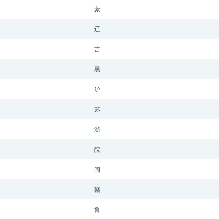
蒙
辽
吉
黑
沪
苏
浙
皖
闽
赣
鲁