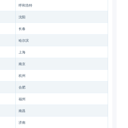
呼和浩特
沈阳
长春
哈尔滨
上海
南京
杭州
合肥
福州
南昌
济南