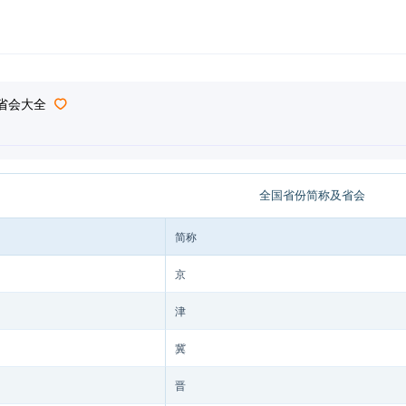
省会大全
全国省份简称及省会
简称
京
津
冀
晋