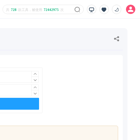
共
728
款工具，被使用
72442975
次