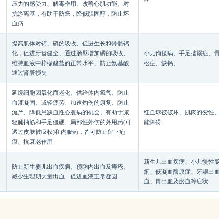
压力的感受力、解毒作用、改善心肌功能、对
抗游离基，有助于防癌，降低胆固醇，防止坏
血病
提高肌体对钙、磷的吸收、促进生长和骨骼钙
化，促进牙齿健全、通过肠壁增加磷的吸收、
小儿佝偻病、手足搐搦症、
维持血液中柠檬酸盐的正常水平、防止氨基酸
松症、缺钙、
通过肾脏损失
延缓细胞因氧化而老化、供给体内氧气、防止
血液凝固、减轻疲劳、加速灼伤的康复、防止
流产、降低患缺血性心脏病的机会、有助于减
红血球被破坏、肌肉的变性
轻腿抽筋和手足僵硬、局部性外伤的外用药(可
能障碍
透过皮肤被吸收)和内服药，皆可防止留下疤
痕、抗衰老作用
新生儿出血疾病、小儿慢性
防止新生婴儿出血疾病、预防内出血及痔疮、
痢、低凝血酶原症、牙龈出
减少生理期大量出血、促进血液正常凝固
血、胃出血及瘀血等症状