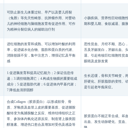
可防止新生儿体重过轻、早产以及婴儿腭裂
（兔唇）等先天性畸形、抗肿瘤作用、对婴幼
小肠疾病、营养性巨幼细胞
儿的神经细胞与脑细胞发育有促进作用、可作
期和婴儿期、食欲减退、腹
为精神分裂症病人的辅助治疗剂
进红细胞的发育和成熟、可以增加叶酸的利用
恶性贫血、月经不顺、恶心
率，促进碳水化合物、脂肪和蛋白质的代谢、
舌及牙龈发白，牙龈出血、
消除烦躁不安，集中注意力，增强记忆及平衡
退、引起有核巨红细胞性贫
感
眼睛及皮肤发黄
1.促进脑发育和提高记忆能力；2.保证信息传
生长迟缓，骨和关节畸变，
递；3.调控细胞凋亡；4.构成生物膜的重要组成
肝硬化、肝脏脂肪的变性、
成分；5.促进脂肪代谢；6.促进体内甲基代谢；
是引起老年痴呆症。
7.降低血清胆固醇
合成Collagen（胶原蛋白）-以形成软骨、骨
质、牙釉质及血管上皮的重要基质、促进脯胺
酸转变为氢脯胺酸之反应、维持结缔组织之正
胶原蛋白不能正常合成、坏
常、参加体内氧化还原反应、制造肾上腺类固
出血、发生动脉硬化、贫血
醇激素、增进伤口愈合及增加对受伤及感染等
降