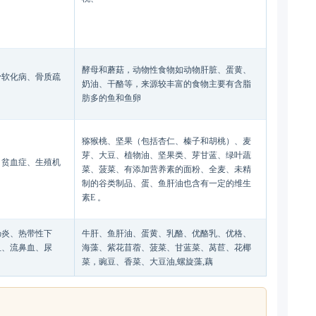
酵母和蘑菇，动物性食物如动物肝脏、蛋黄、
骨软化病、骨质疏
奶油、干酪等，来源较丰富的食物主要有含脂
肪多的鱼和鱼卵
猕猴桃、坚果（包括杏仁、榛子和胡桃）、麦
芽、大豆、植物油、坚果类、芽甘蓝、绿叶蔬
、贫血症、生殖机
菜、菠菜、有添加营养素的面粉、全麦、未精
制的谷类制品、蛋、鱼肝油也含有一定的维生
素E 。
肠炎、热带性下
牛肝、鱼肝油、蛋黄、乳酪、优酪乳、优格、
血、流鼻血、尿
海藻、紫花苜蓿、菠菜、甘蓝菜、莴苣、花椰
菜，豌豆、香菜、大豆油,螺旋藻,藕