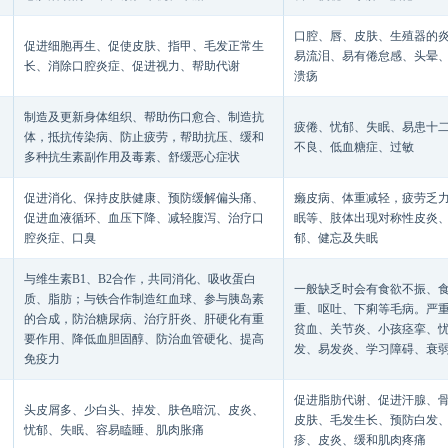
口腔、唇、皮肤、生殖器的
促进细胞再生、促使皮肤、指甲、毛发正常生
易流泪、易有倦怠感、头晕
长、消除口腔炎症、促进视力、帮助代谢
溃疡
制造及更新身体组织、帮助伤口愈合、制造抗
疲倦、忧郁、失眠、易患十
体，抵抗传染病、防止疲劳，帮助抗压、缓和
不良、低血糖症、过敏
多种抗生素副作用及毒素、舒缓恶心症状
促进消化、保持皮肤健康、预防缓解偏头痛、
癞皮病、体重减轻，疲劳乏
促进血液循环、血压下降、减轻腹泻、治疗口
眠等、肢体出现对称性皮炎
腔炎症、口臭
郁、健忘及失眠
与维生素
B1
、
B2
合作，共同消化、吸收蛋白
一般缺乏时会有食欲不振、
质、脂肪；与铁合作制造红血球、参与胰岛素
重、呕吐、下痢等毛病。严
的合成，防治糖尿病、治疗肝炎、肝硬化有重
贫血、关节炎、小孩痉挛、
要作用、降低血胆固醇、防治血管硬化、提高
发、易发炎、学习障碍、衰
免疫力
促进脂肪代谢、促进汗腺、
头皮屑多、少白头、掉发、肤色暗沉、皮炎、
皮肤、毛发生长、预防白发
忧郁、失眠、容易瞌睡、肌肉胀痛
疹、皮炎、缓和肌肉疼痛