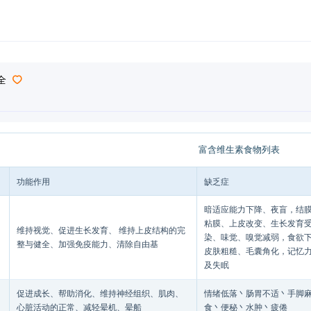
全
富含维生素食物列表
功能作用
缺乏症
暗适应能力下降、夜盲，结
粘膜、上皮改变、生长发育受
维持视觉、促进生长发育、 维持上皮结构的完
染、味觉、嗅觉减弱，食欲
整与健全、加强免疫能力、清除自由基
皮肤粗糙、毛囊角化，记忆
及失眠
促进成长、帮助消化、维持神经组织、肌肉、
情绪低落丶肠胃不适丶手脚
心脏活动的正常、减轻晕机、晕船
食丶便秘丶水肿丶疲倦