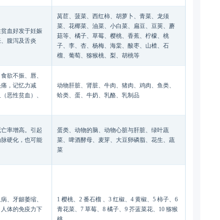
莴苣、菠菜、西红柿、胡萝卜、青菜、龙须
菜、花椰菜、油菜、小白菜、扁豆、豆荚、蘑
性贫血好发于妊娠
菇等、橘子、草莓、樱桃、香蕉、柠檬、桃
胀、腹泻及舌炎
子、李、杏、杨梅、海棠、酸枣、山楂、石
榴、葡萄、猕猴桃、梨、胡桃等
，食欲不振、唇、
头痛，记忆力减
动物肝脏、肾脏、牛肉、猪肉、鸡肉、鱼类、
血（恶性贫血）、
蛤类、蛋、牛奶、乳酪、乳制品
死亡率增高。引起
蛋类、动物的脑、动物心脏与肝脏、绿叶蔬
动脉硬化，也可能
菜、啤酒酵母、麦芽、大豆卵磷脂、花生、蔬
菜
血病、牙龈萎缩、
1 樱桃、2 番石榴 、3 红椒、4 黄椒、5 柿子、6
、人体的免疫力下
青花菜、7 草莓、8 橘子、9 芥蓝菜花、10 猕猴
桃、