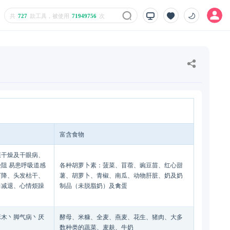
共
727
款工具，被使用
71949756
次
富含食物
膜干燥及干眼病、
阻 易患呼吸道感
各种胡萝卜素：菠菜、苜蓿、豌豆苗、红心甜
下降、头发枯干、
薯、胡萝卜、青椒、南瓜、动物肝脏、奶及奶
力减退、心情烦躁
制品（未脱脂奶）及禽蛋
麻木丶脚气病丶厌
酵母、米糠、全麦、燕麦、花生、猪肉、大多
数种类的蔬菜、麦麸、牛奶