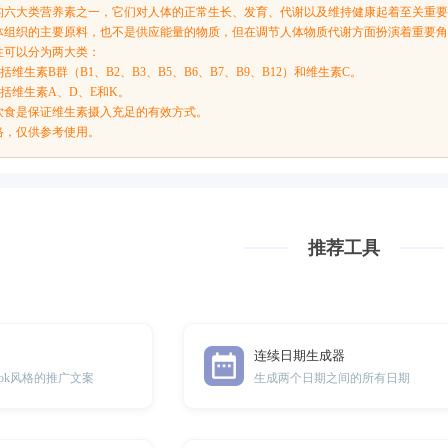
的六大类营养素之一，它们对人体的正常生长、发育、代谢以及维持健康起着至关重
体组织的主要原料，也不是供应能量的物质，但在调节人体物质代谢方面扮演着重要
性可以分为两大类：
括维生素B群（B1、B2、B3、B5、B6、B7、B9、B12）和维生素C。
包括维生素A、D、E和K。
饮食是保证维生素摄入充足的有效方式。
络，仅供参考使用。
推荐工具
连续日期生成器
book风格的推广文案
生成两个日期之间的所有日期