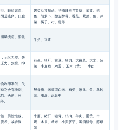
炎症、眼睛充血、
奶类及其制品、动物肝脏与肾脏、蛋黄、鳝
、阴道瘙痒、口腔
鱼、胡萝卜、酿造酵母、香菇、紫菜、鱼、芹
菜、橘子、柑、橙等
二指肠溃疡、消化
牛奶、豆浆
力，记忆力差、失
花生、猪肝、黄豆、猪肉、大白菜、大米、菠
、乏力、烦躁、抑
菜、小麦粉、鸡蛋 、玉米（黄） 、牛奶
食物利用率低、失
重缺乏会有粉刺、
酵母粉、米糠或白米、肉类、家禽、鱼、马铃
忧郁、头痛、掉
薯、甜薯、蔬菜中
弱等。
骨髓、男性性腺、
牛肝、猪肝、猪肾、鸡肉、羊肉、蛋黄、牛
、脱发、减轻湿
奶、水果、糙米、小麦胚芽、啤酒酵母、酵母
菌