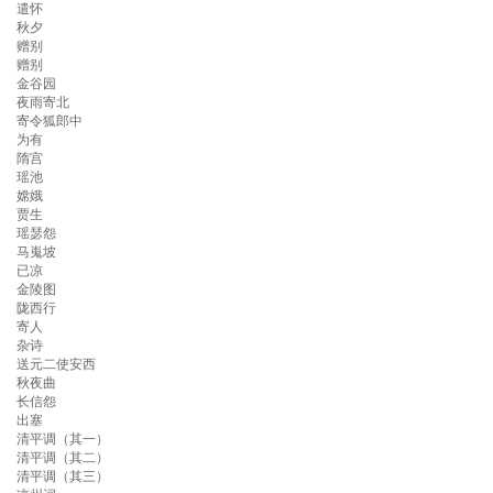
遣怀
秋夕
赠别
赠别
金谷园
夜雨寄北
寄令狐郎中
为有
隋宫
瑶池
嫦娥
贾生
瑶瑟怨
马嵬坡
已凉
金陵图
陇西行
寄人
杂诗
送元二使安西
秋夜曲
长信怨
出塞
清平调（其一）
清平调（其二）
清平调（其三）