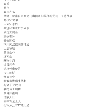
春望
月夜
春宿左省
至德二载甫自京金光门出间道归凤翔乾元初…有悲往事
月夜忆舍弟
天末怀李白
奉济驿重送严公四韵
别房太尉墓
旅夜书怀
登岳阳楼
辋川闲居赠裴秀才迪
山居秋暝
归嵩山作
终南山
酬张少府
过香积寺
送梓州李使君
汉江临泛
终南别业
临洞庭湖赠张丞相
与诸子登岘山
宴梅道士山房
岁暮归南山
过故人庄
秦中寄远上人
宿桐庐江寄广陵旧游