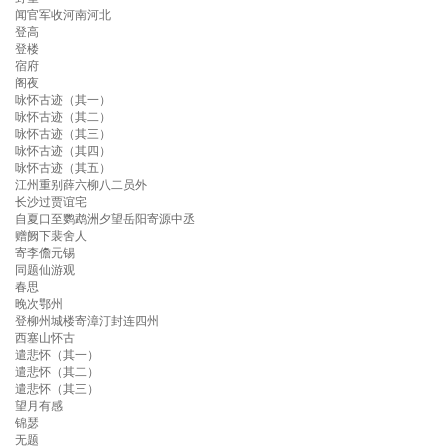
闻官军收河南河北
登高
登楼
宿府
阁夜
咏怀古迹（其一）
咏怀古迹（其二）
咏怀古迹（其三）
咏怀古迹（其四）
咏怀古迹（其五）
江州重别薛六柳八二员外
长沙过贾谊宅
自夏口至鹦鹉洲夕望岳阳寄源中丞
赠阙下裴舍人
寄李儋元锡
同题仙游观
春思
晚次鄂州
登柳州城楼寄漳汀封连四州
西塞山怀古
遣悲怀（其一）
遣悲怀（其二）
遣悲怀（其三）
望月有感
锦瑟
无题