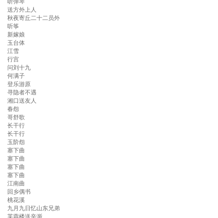
听弹琴
送方外上人
秋夜寄丘二十二员外
听筝
新嫁娘
玉台体
江雪
行宫
问刘十九
何满子
登乐游原
寻隐者不遇
湘口送友人
春怨
哥舒歌
长干行
长干行
玉阶怨
塞下曲
塞下曲
塞下曲
塞下曲
江南曲
回乡偶书
桃花溪
九月九日忆山东兄弟
芙蓉楼送辛渐