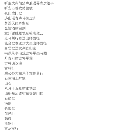
听董大弹胡笳声兼语弄寄房给事
听安万善吹觱篥歌
夜归鹿门歌
庐山谣寄卢侍御虚舟
梦游天姥吟留别
金陵酒肆留别
宣州谢朓楼饯别校书叔云
走马川行奉送出师西征
轮台歌奉送封大夫出师西征
白雪歌送武判官归京
韦讽录事宅观曹将军画马图
丹青引赠曹将军霸
寄韩谏议注
古柏行
观公孙大娘弟子舞剑器行
石鱼湖上醉歌
山石
八月十五夜赠张功曹
谒衡岳庙遂宿岳寺题门楼
石鼓歌
渔翁
长恨歌
琵琶行
韩碑
燕歌行
古从军行