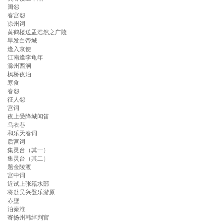
闺怨
春宫怨
凉州词
黄鹤楼送孟浩然之广陵
早发白帝城
逢入京使
江南逢李龟年
滁州西涧
枫桥夜泊
寒食
春怨
征人怨
宫词
夜上受降城闻笛
乌衣巷
和乐天春词
后宫词
集灵台（其一）
集灵台（其二）
题金陵渡
宫中词
近试上张籍水部
将赴吴兴登乐游原
赤壁
泊秦淮
寄扬州韩绰判官