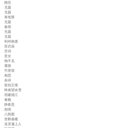
隋宫
无题
无题
筹笔驿
无题
春雨
无题
无题
利州南渡
苏武庙
宫词
贫女
独不见
鹿柴
竹里馆
相思
杂诗
留别王维
终南望余雪
宿建德江
春晓
静夜思
怨情
八阵图
登鹳雀楼
送灵澈上人