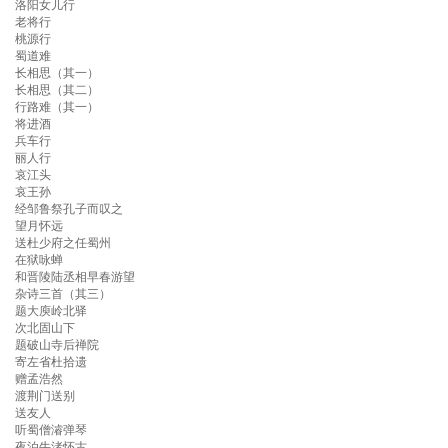
洛阳女儿行
老将行
桃源行
蜀道难
长相思（其一）
长相思（其二）
行路难（其一）
将进酒
兵车行
丽人行
哀江头
哀王孙
经邹鲁祭孔子而叹之
望月怀远
送杜少府之任蜀州
在狱咏蝉
和晋陵陆丞相早春游望
杂诗三首（其三）
题大庾岭北驿
次北固山下
题破山寺后禅院
寄左省杜拾遗
赠孟浩然
渡荆门送别
送友人
听蜀僧濬弹琴
夜泊牛渚怀古