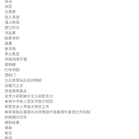
落花
凉思
北青萝
送人东游
灞上秋居
楚江怀古
书边事
除夜有怀
孤雁
春宫怨
章台夜思
寻陆鸿渐不遇
黄鹤楼
行经华阴
望蓟门
九日登望仙台呈刘明府
送魏万之京
登金陵凤凰台
送李少府贬峡中王少府贬长沙
奉和中书舍人贾至早朝大明宫
和贾至舍人早朝大明宫之作
奉和圣制从蓬莱向兴庆阁道中留春雨中春望之作应制
积雨辋川庄作
赠郭给事
蜀相
客至
野望