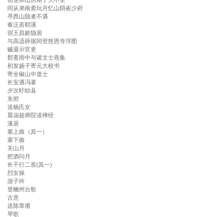
宿业师山房期丁大不至
同从弟南斋玩月忆山阴崔少府
寻西山隐者不遇
春泛若耶溪
宿王昌龄隐居
与高适薛据同登慈恩寺浮图
贼退示官吏
郡斋雨中与诸文士燕集
初发扬子寄元大校书
寄全椒山中道士
长安遇冯著
夕次盱眙县
东郊
送杨氏女
晨诣超师院读禅经
溪居
塞上曲（其一）
塞下曲
关山月
把酒问月
长干行二首(其一)
烈女操
游子吟
登幽州台歌
古意
送陈章甫
琴歌