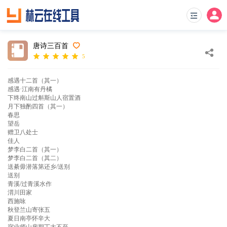
唐诗三百首
5
感遇十二首（其一）
感遇·江南有丹橘
下终南山过斛斯山人宿置酒
月下独酌四首（其一）
春思
望岳
赠卫八处士
佳人
梦李白二首（其一）
梦李白二首（其二）
送綦毋潜落第还乡/送别
送别
青溪/过青溪水作
渭川田家
西施咏
秋登兰山寄张五
夏日南亭怀辛大