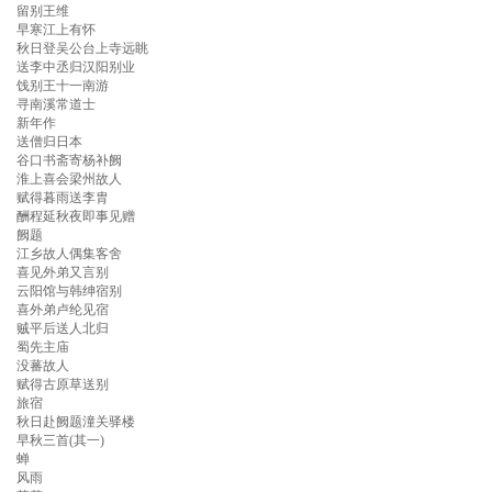
留别王维
早寒江上有怀
秋日登吴公台上寺远眺
送李中丞归汉阳别业
饯别王十一南游
寻南溪常道士
新年作
送僧归日本
谷口书斋寄杨补阙
淮上喜会梁州故人
赋得暮雨送李胄
酬程延秋夜即事见赠
阙题
江乡故人偶集客舍
喜见外弟又言别
云阳馆与韩绅宿别
喜外弟卢纶见宿
贼平后送人北归
蜀先主庙
没蕃故人
赋得古原草送别
旅宿
秋日赴阙题潼关驿楼
早秋三首(其一)
蝉
风雨