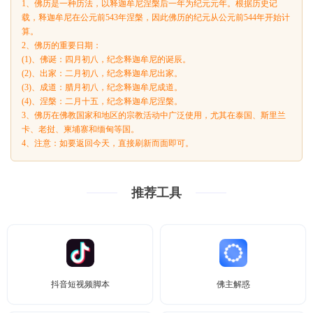
1、佛历是一种历法，以释迦牟尼涅槃后一年为纪元元年。根据历史记
载，释迦牟尼在公元前543年涅槃，因此佛历的纪元从公元前544年开始计
算。
2、佛历的重要日期：
(1)、佛诞：四月初八，纪念释迦牟尼的诞辰。
(2)、出家：二月初八，纪念释迦牟尼出家。
(3)、成道：腊月初八，纪念释迦牟尼成道。
(4)、涅槃：二月十五，纪念释迦牟尼涅槃。
3、佛历在佛教国家和地区的宗教活动中广泛使用，尤其在泰国、斯里兰
卡、老挝、柬埔寨和缅甸等国。
4、注意：如要返回今天，直接刷新而面即可。
推荐工具
抖音短视频脚本
佛主解惑