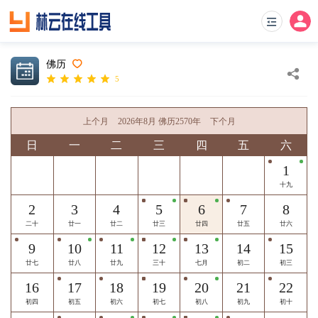
佛历
5
上个月
2026年8月 佛历2570年
下个月
日
一
二
三
四
五
六
1
十九
2
3
4
5
6
7
8
二十
廿一
廿二
廿三
廿四
廿五
廿六
9
10
11
12
13
14
15
廿七
廿八
廿九
三十
七月
初二
初三
16
17
18
19
20
21
22
初四
初五
初六
初七
初八
初九
初十