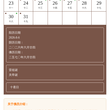
23
24
25
26
27
28
29
十一
十二
十三
十四
十五
十六
十七
30
31
十八
十九
阳历日期
2026-8-6
阴历日期：
二〇二六年六月廿四
佛历日期：
二五七〇年六月廿四
雷祖诞
关帝诞
十斋日
关于佛历介绍：