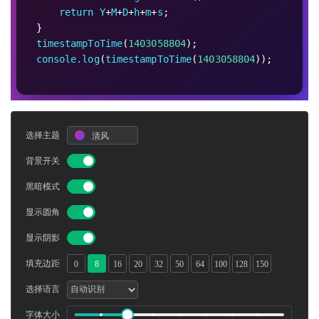
return
Y
+
M
+
D
+
h
+
m
+
s
;
}
timestampToTime
(
1403058804
);
console.log
(
timestampToTime
(
1403058804
));
选择主题
清风
背景开关
黑暗模式
显示圆角
显示阴影
填充边距
0
8
16
20
32
50
64
100
128
150
选择语言
字体大小