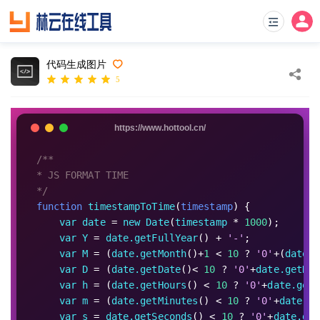
代码生成图片
5
/**
* JS FORMAT TIME
*/
function
timestampToTime
(
timestamp
) {
var
date
 = 
new
Date
(
timestamp
 * 
1000
);
var
Y
 = 
date.getFullYear
() + 
'-'
;
var
M
 = (
date.getMonth
()+
1
 < 
10
 ? 
'0'
+(
date.g
var
D
 = (
date.getDate
()< 
10
 ? 
'0'
+
date.getDat
var
h
 = (
date.getHours
() < 
10
 ? 
'0'
+
date.getH
var
m
 = (
date.getMinutes
() < 
10
 ? 
'0'
+
date.ge
var
s
 = 
date.getSeconds
() < 
10
 ? 
'0'
+
date.get