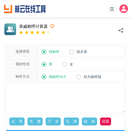
亲戚称呼计算器
5
选择类型
找称呼
找关系
我的性别
男
女
称呼方式
我称呼对方
对方称呼我
父
母
夫
妻
子
女
兄
弟
姐
妹
回退