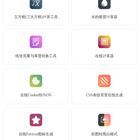
立方根(三次方根)计算工具
水的硬度计算器
纸张克重与厚度转换工具
在线计算器
在线Cookie转JSON
CSS条纹背景在线生成
在线Favicon图标生成
彩图转黑白模式