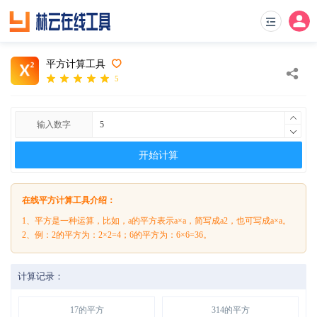
平方计算工具
5
输入数字
开始计算
在线平方计算工具介绍：
1、平方是一种运算，比如，a的平方表示a×a，简写成a2，也可写成a×a。
2、例：2的平方为：2×2=4；6的平方为：6×6=36。
计算记录：
17的平方
314的平方