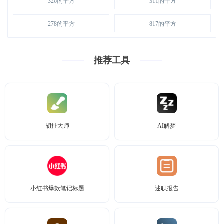
326的平方
311的平方
278的平方
817的平方
推荐工具
胡扯大师
AI解梦
小红书爆款笔记标题
述职报告