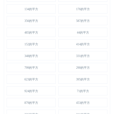
134的平方
176的平方
356的平方
587的平方
485的平方
44的平方
152的平方
414的平方
348的平方
331的平方
799的平方
290的平方
623的平方
395的平方
924的平方
71的平方
879的平方
453的平方