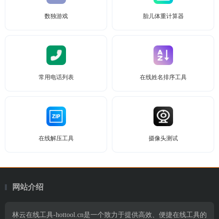
数独游戏
胎儿体重计算器
常用电话列表
在线姓名排序工具
在线解压工具
摄像头测试
网站介绍
林云在线工具-hottool.cn是一个致力于提供高效、便捷在线工具的