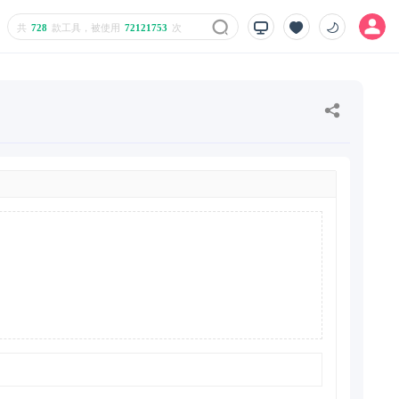
共
728
款工具，被使用
72121753
次