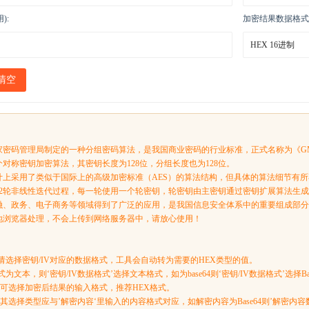
):
加密结果数据格式
清空
家密码管理局制定的一种分组密码算法，是我国商业密码的行业标准，正式名称为《GM/T 00
个对称密钥加密算法，其密钥长度为128位，分组长度也为128位。
设计上采用了类似于国际上的高级加密标准（AES）的算法结构，但具体的算法细节有
含32轮非线性迭代过程，每一轮使用一个轮密钥，轮密钥由主密钥通过密钥扩展算法生
金融、政务、电子商务等领域得到了广泛的应用，是我国信息安全体系中的重要组成部
地浏览器处理，不会上传到网络服务器中，请放心使用！
：请选择密钥/IV对应的数据格式，工具会自动转为需要的HEX类型的值。
为文本，则‘密钥/IV数据格式’选择文本格式，如为base64则‘密钥/IV数据格式’选择Bas
’可选择加密后结果的输入格式，推荐HEX格式。
其选择类型应与’解密内容‘里输入的内容格式对应，如解密内容为Base64则’解密内容数据