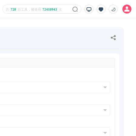
共
728
款工具，被使用
72410943
次